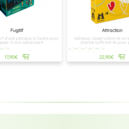
Fugitif
Attraction
urt d’une planque à l’autre pour
Adresse, observation et un
pper à son adversaire
chance suffiront-ils pour
l’avantage…?
17,90€
22,90€