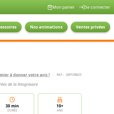
Mon panier
Se connecter
essoires
Nos animations
Ventes privées
mier à donner votre avis !
|
Réf: JDPSYN025
rées de la linogravure
30 min
10+
DURÉE
ANS