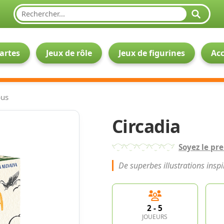
cartes
Jeux de rôle
Jeux de figurines
Acc
ous
Circadia
Soyez le pre
De superbes illustrations inspi
2
- 5
JOUEURS