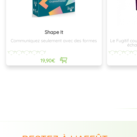
Shape It
Communiquez seulement avec des formes
Le Fugitif co
écha
19,90€