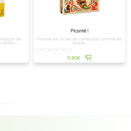
Picanté !
 soupçon de
Picante est un jeu de cartes pas comme les
 prendre
autres.
11,90€