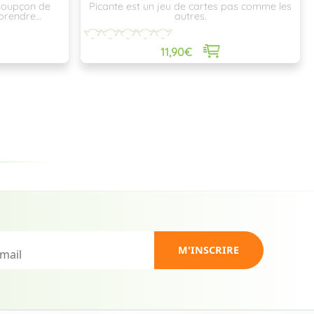
 soupçon de
Picante est un jeu de cartes pas comme les
 prendre
autres.
11,90€
M'INSCRIRE