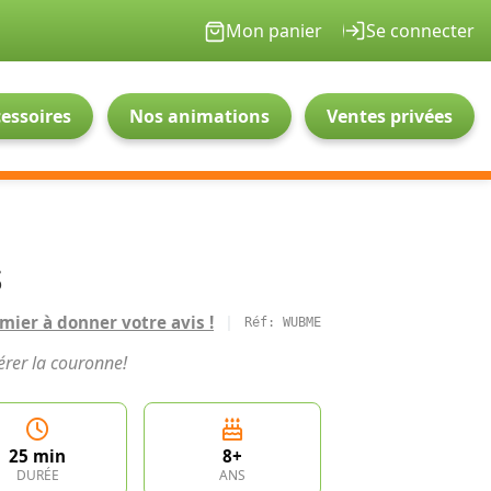
Mon panier
Se connecter
essoires
Nos animations
Ventes privées
s
mier à donner votre avis !
|
Réf: WUBME
érer la couronne!
25 min
8+
DURÉE
ANS