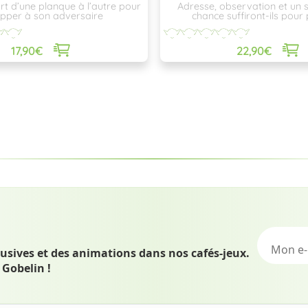
urt d’une planque à l’autre pour
Adresse, observation et un
pper à son adversaire
chance suffiront-ils pour
l’avantage…?
17,90€
22,90€
lusives et des animations dans nos cafés-jeux.
 Gobelin !