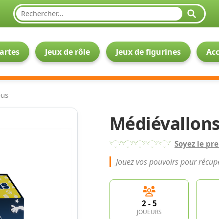
cartes
Jeux de rôle
Jeux de figurines
Acc
ous
Médiévallon
Soyez le pre
Jouez vos pouvoirs pour récup
2
- 5
JOUEURS