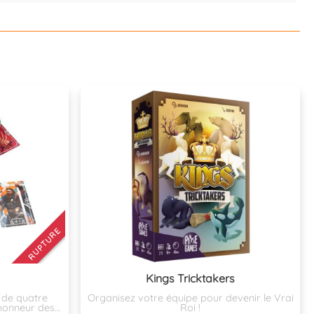
RUPTURE
Kings Tricktakers
 de quatre
Organisez votre équipe pour devenir le Vrai
’honneur des
Roi !