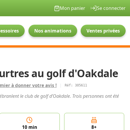
Mon panier
Se connecter
essoires
Nos animations
Ventes privées
urtres au golf d'Oakdale
mier à donner votre avis !
|
Réf: 305611
 ébranlent le club de golf d’Oakdale. Trois personnes ont été
10 min
8+