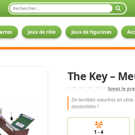
cartes
Jeux de rôle
Jeux de figurines
Acc
The Key – Me
Soyez le pre
De terribles meurtres en série
assassinées !
1
- 4