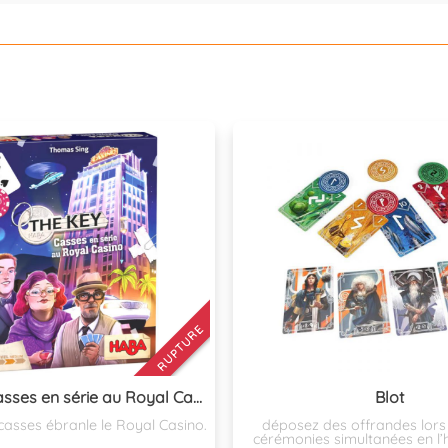
RUPTURE
The Key – Casses en série au Royal Casino
Blot
casses ébranle le Royal Casino.
déposez des offrandes lors
cérémonies simultanées en l