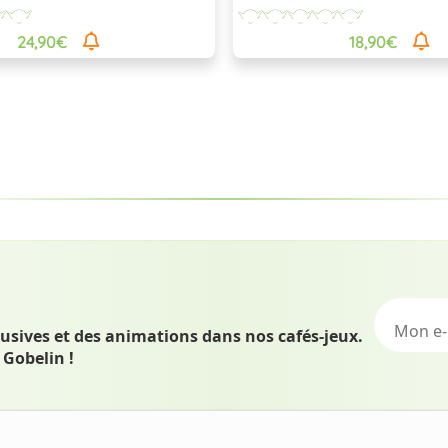
Ases...
24,90€
18,90€
lusives et des animations dans nos cafés-jeux.
 Gobelin !