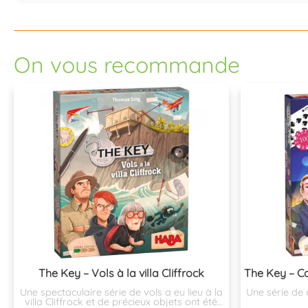
On vous recommande
The Key – Vols à la villa Cliffrock
Une spectaculaire série de vols a eu lieu à la
Une série de 
villa Cliffrock et de précieux objets ont été