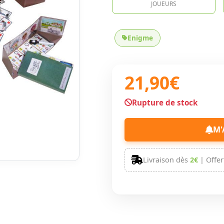
JOUEURS
Enigme
21,90€
Rupture de stock
M'
Livraison dès
2€
| Offer